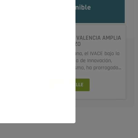
MOVES: LA COMUNIDAD VALENCIA AMPLIA
EL PLAZO
En la Comunidad Valenciana, el IVACE bajo la
tutela de la Conselleria de Innovación,
Industria, Comercio y Turismo, ha prorrogado...
VER DETALLE