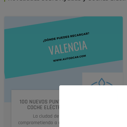
100 NUEVOS PUNTOS DE RECARGA DEL
COCHE ELÉCTRICO EN VALENCIA
La ciudad de Valencia se está
comprometiendo a ampliar la instalación de