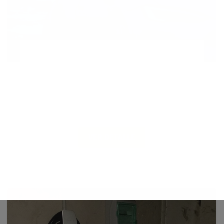
VEHÍCULO ELÉCTRICO MÁS VENDIDO EN EL
MES DE MARZO 2024
LA COMPAÑIA TESLA SIGUE ARRASANDO EN EL
MERCADO DE LOS VEHÍCULO ELÉCTRICOS.
ESTE MES DE MARZO DE 2024 EL COCHE...
VER DETALLE