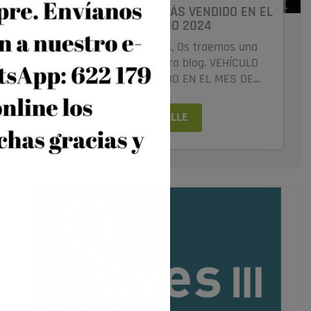
VEHÍCULO ELÉCTRICO MÁS VENDIDO EN EL
MES DE JUNIO 2024
Buenas tardes amig@s, Os traemos una
nueva entrada a nuestro blog. VEHÍCULO
ELÉCTRICO MÁS VENDIDO EN EL MES DE...
VER DETALLE