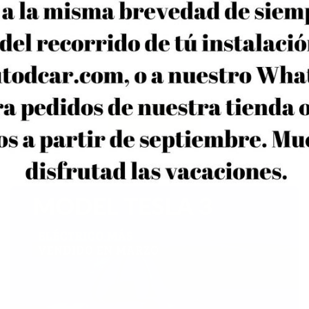
AMPLIACIÓN MOVES III
Como ya sabíamos hace unos cuantos meses,
el Consejo de Ministros, a petición del
Ministerio para la Transición Ecológica y el...
VER DETALLE