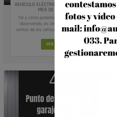
VEHÍCULO ELÉCTRICO MÁS VENDIDO EN EL
MES DE JULIO 2024
Tal y como podemos estar comprobando y
observando, es cierta la frase de que las
ventas de los vehículos electrificados están...
VER DETALLE