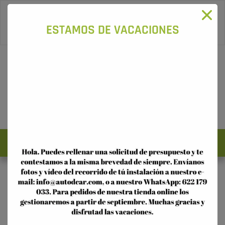
96 115 16 58
-
622 179 033
ESTAMOS DE VACACIONES
0
Acceso
Registro
TIENDA ONLINE