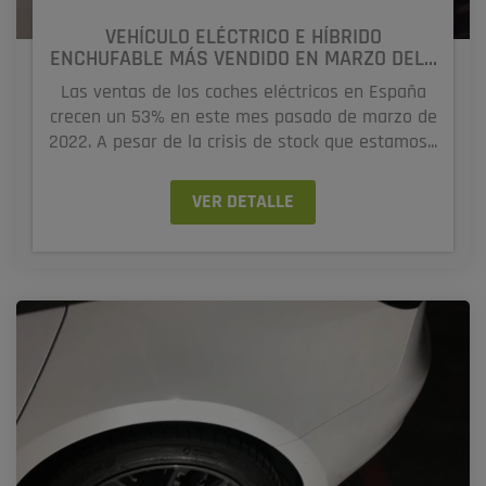
VEHÍCULO ELÉCTRICO E HÍBRIDO
ENCHUFABLE MÁS VENDIDO EN MARZO DEL...
Las ventas de los coches eléctricos en España
crecen un 53% en este mes pasado de marzo de
2022. A pesar de la crisis de stock que estamos...
VER DETALLE