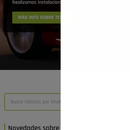
Realizamos instalaciones puntos recarga Valencia para
MÁS INFO SOBRE TESLA
Novedades sobre Ayudas y Coches Eléctri