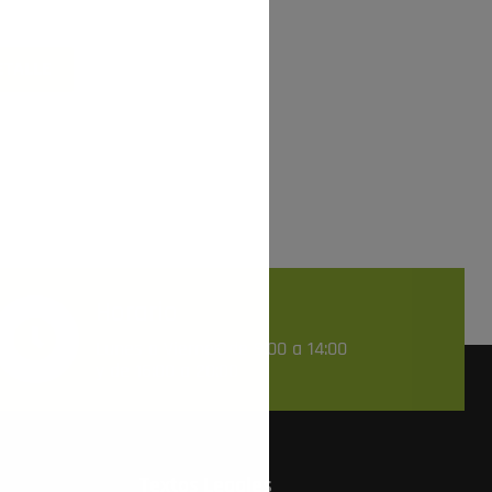
urante el pasado mes...
ETALLE
Horario
Lunes a Viernes de 9:00 a 14:00
y de 16:00 a 20:00
Textos Legales