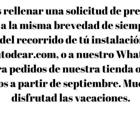
A POR LA VENTANA Y
VEHÍCULO ELÉCTRICO
R LOS PRECIOS
MES DE M
A POR LA VENTANA Y
Hola Amig@s! En es
RECIOS Tesla vuelve a
nuestro blog os t