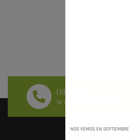
rebajar el precio de l
VER D
Llámanos
96 115 16 58
-
622 179 033
NOS VEMOS EN SEPTIEMBRE
Enlaces We