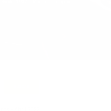
 vehículos TESLA, infórmate sin compromiso
cos - Abril 2023