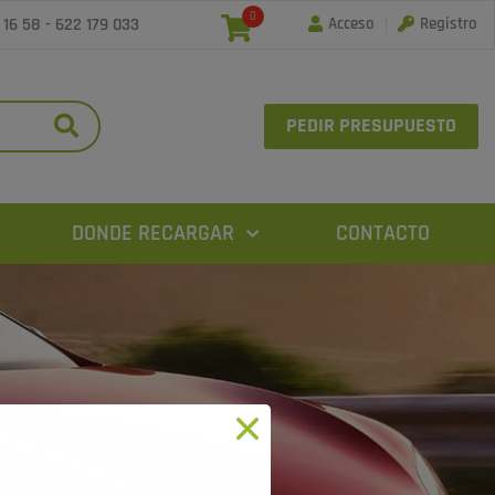
0
 16 58
-
622 179 033
Acceso
Registro
PEDIR PRESUPUESTO
DONDE RECARGAR
CONTACTO