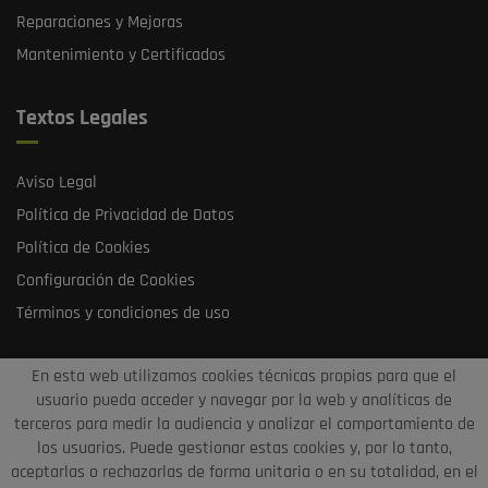
Reparaciones y Mejoras
Mantenimiento y Certificados
Textos Legales
Aviso Legal
Política de Privacidad de Datos
Política de Cookies
Configuración de Cookies
Términos y condiciones de uso
En esta web utilizamos cookies técnicas propias para que el
usuario pueda acceder y navegar por la web y analíticas de
terceros para medir la audiencia y analizar el comportamiento de
los usuarios. Puede gestionar estas cookies y, por lo tanto,
aceptarlas o rechazarlas de forma unitaria o en su totalidad, en el