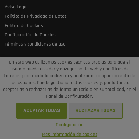
Aviso Legal
Política de Privacidad de Datos
Política de Cookies
Configuración de Cookies
Términos y condiciones de uso
En esta web utilizamos cookies técnicas propias para que el
usuario pueda acceder y navegar por la web y analíticas de
terceros para medir la audiencia y analizar el comportamiento de
los usuarios. Puede gestionar estas cookies y, por lo tanto,
aceptarlas o rechazarlas de forma unitaria o en su totalidad, en el
puntosrecargavalencia.com
© 2021 - Diseño y
Panel de Configuración.
programación por edina.es
ACEPTAR TODAS
RECHAZAR TODAS
Configuración
¿Chateamos?
Más información de cookies