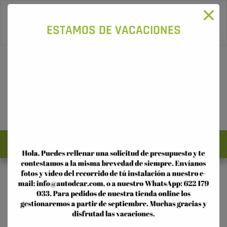
96 115 16 58
-
622 179 033
ESTAMOS DE VACACIONES
0
Acceso
Registro
TIENDA ONLINE
Punto de recarga en vivienda unifamiliar | Punto
recarga en unifamiliar
Realizamos la instalación de tu punto de recarga para tu