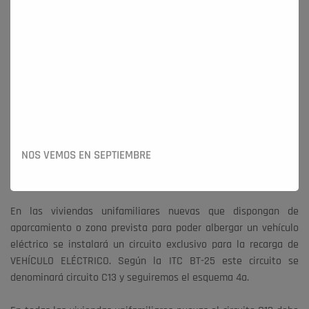
vehículo eléctrico en tu garaje privado de tu vivienda unifamiliar
o chalet. Haremos un estudio personalizado para tu caso en
particular y dispondrás la solución más eficiente y cómoda para
que puedas cargar tu vehículo eléctrico lo antes posible
derribando las barreras a la movilidad eléctrica.
La instalación se realizará y legalizará cumpliendo con la
normativa vigente en materia de instalación de puntos de
recarga para vehículos eléctricos.
NOS VEMOS EN SEPTIEMBRE
NORMATIVA
En las viviendas unifamiliares nuevas que dispongan de
aparcamiento o zona prevista para poder albergar un vehículo
eléctrico se instalará un circuito exclusivo para la recarga de
VEHÍCULO ELÉCTRICO. Según la ITC BT-25 este circuito se
denominará circuito C13 y seguiremos el esquema 4a.