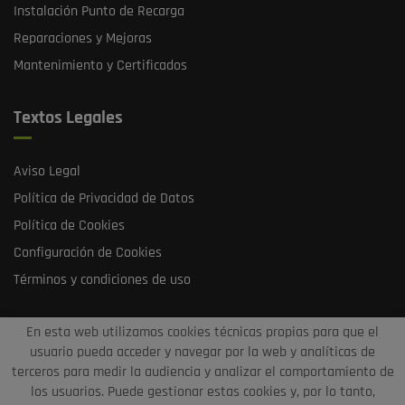
Instalación Punto de Recarga
Reparaciones y Mejoras
Mantenimiento y Certificados
Textos Legales
Aviso Legal
Política de Privacidad de Datos
Política de Cookies
Configuración de Cookies
Términos y condiciones de uso
En esta web utilizamos cookies técnicas propias para que el
usuario pueda acceder y navegar por la web y analíticas de
terceros para medir la audiencia y analizar el comportamiento de
los usuarios. Puede gestionar estas cookies y, por lo tanto,