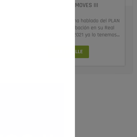
AYUDAS PLAN MOVES III
En los últimos meses se ha hablado del PLAN
MOVES III y tras la aprobación en su Real
Decreto el 13 de Abril de 2021 ya lo tenemos...
VER DETALLE