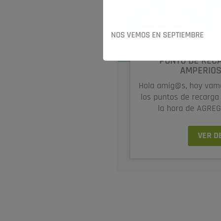
NOS VEMOS EN SEPTIEMBRE
PUNTO DE RECA
AMPERIOS-
Hola amig@s, hoy vamo
los puntos de recarga
la hora de AGREG
VER D