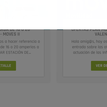
RGA DE 16 O 20
OFERTAS PLAN MO
 MOVES II
VALEN
s a hacer referencia a
Hola amig@s, hoy o
 de 16 o 20 amperios a
entrada sobre las of
AR ESTACIÓN DE...
actuación de las Inf
ETALLE
VER D