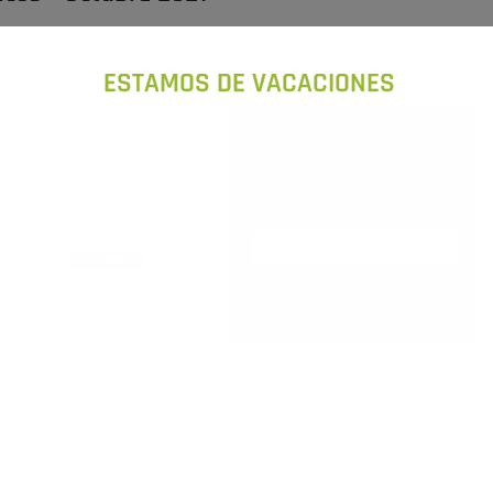
ESTAMOS DE VACACIONES
MOVES II: DATOS TÉCNICOS DEL
PROYECTO
Hola amig@s, a continuación, os vamos a
hablar sobre los datos técnicos del proyecto.