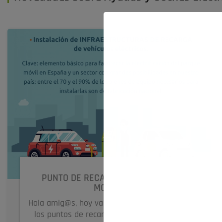
PUNTO DE RECARGA 32 AMPERIOS-
MOVES II
Hola amig@s, hoy vamos a hacer referencia a
los puntos de recarga de 32 amperios a la