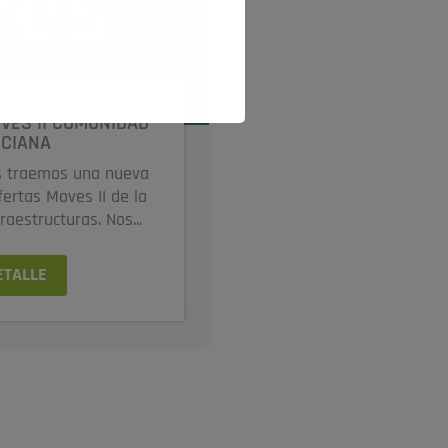
VES II COMUNIDAD
CIANA
s traemos una nueva
ertas Moves II de la
raestructuras. Nos...
ETALLE