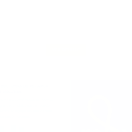
PLAN MOVES II EN LA COMUNIDAD
VALENCIANA
Hace unos meses entro en vigor la segunda
edición del Programa MOVES de incentivos a
la movilidad eficiente y sostenible y...
VER DETALLE