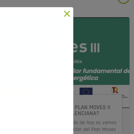
¿CÓMO TRAMITAR EL PLAN MOVES II
COMUNIDAD VALENCIANA?
Hola Amig@s, en la entrada de hoy os vamos
a hablar sobre la tramitación del Plan Moves