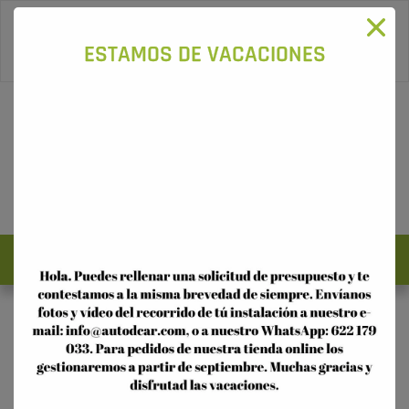
96 115 16 58
-
622 179 033
ESTAMOS DE VACACIONES
0
Acceso
Registro
TIENDA ONLINE