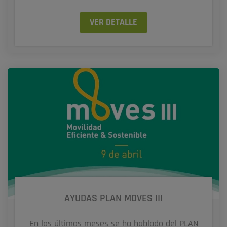
VER DETALLE
AYUDAS PLAN MOVES III
En los últimos meses se ha hablado del PLAN