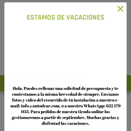
96 115 16 58
-
622 179 033
ESTAMOS DE VACACIONES
0
Acceso
Registro
TIENDA ONLINE