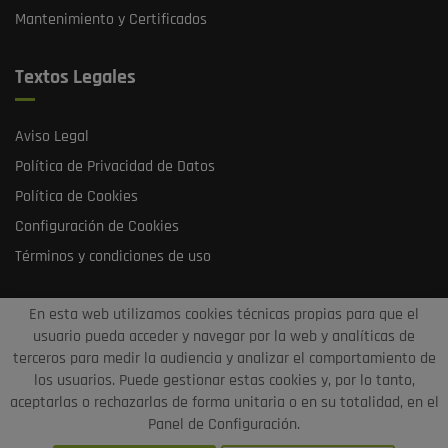
Mantenimiento y Certificados
Textos Legales
Aviso Legal
Política de Privacidad de Datos
Política de Cookies
Configuración de Cookies
Términos y condiciones de uso
En esta web utilizamos cookies técnicas propias para que el
usuario pueda acceder y navegar por la web y analíticas de
terceros para medir la audiencia y analizar el comportamiento de
los usuarios. Puede gestionar estas cookies y, por lo tanto,
aceptarlas o rechazarlas de forma unitaria o en su totalidad, en el
puntosrecargavalencia.com
© 2021 - Diseño y
Panel de Configuración.
programación por edina.es