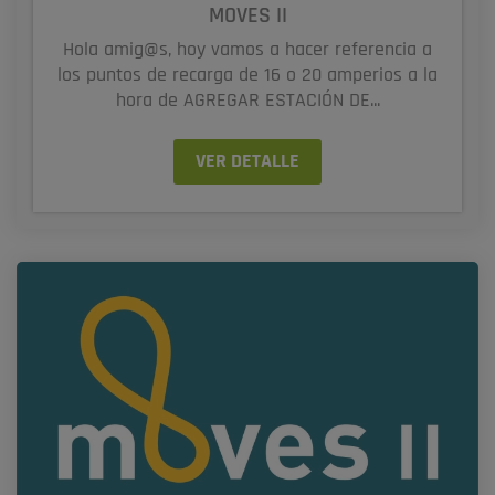
MOVES II
Hola amig@s, hoy vamos a hacer referencia a
los puntos de recarga de 16 o 20 amperios a la
hora de AGREGAR ESTACIÓN DE...
VER DETALLE